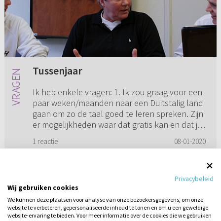
Tussenjaar
Ik heb enkele vragen: 1. Ik zou graag voor een
paar weken/maanden naar een Duitstalig land
gaan om zo de taal goed te leren spreken. Zijn
er mogelijkheden waar dat gratis kan en dat je
dan vrijwill...
1 reactie
08-01-2020
Privacybeleid
Wij gebruiken cookies
1
2
3
4
5
...
19
We kunnen deze plaatsen voor analyse van onze bezoekersgegevens, om onze
website te verbeteren, gepersonaliseerde inhoud te tonen en om u een geweldige
website-ervaring te bieden. Voor meer informatie over de cookies die we gebruiken