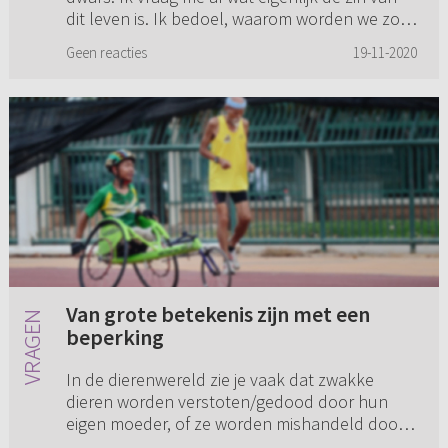
dit leven is. Ik bedoel, waarom worden we zo
opgevoed dat we naar school...
Geen reacties
19-11-2020
Van grote betekenis zijn met een
beperking
In de dierenwereld zie je vaak dat zwakke
dieren worden verstoten/gedood door hun
eigen moeder, of ze worden mishandeld door
hun soortgenoten in de groep. Als ik met mijn