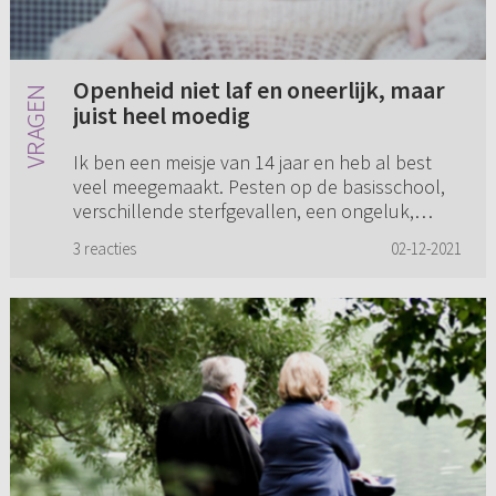
Openheid niet laf en oneerlijk, maar
juist heel moedig
Ik ben een meisje van 14 jaar en heb al best
veel meegemaakt. Pesten op de basisschool,
verschillende sterfgevallen, een ongeluk,
enzovoort. Nu ging het de afgelopen tijd thuis
3 reacties
02-12-2021
niet zo goed, dus heb i...