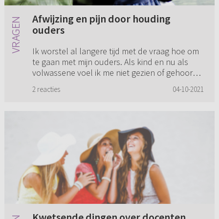
Afwijzing en pijn door houding
ouders
Ik worstel al langere tijd met de vraag hoe om
te gaan met mijn ouders. Als kind en nu als
volwassene voel ik me niet gezien of gehoord
door mijn ouders. Al jong heb ik mijn eigen
2 reacties
04-10-2021
boontjes moeten dopp...
Kwetsende dingen over docenten