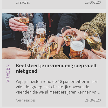
2 reacties
12-10-2020
onzichtbare handicap niet in ...
Keetsfeertje in vriendengroep voelt
niet goed
Wij zijn meiden rond de 18 jaar en zitten in een
vriendengroep met christelijk opgevoede
vrienden die we al meerdere jaren kennen van
school. Er werd in het begin al vaak muziek
Geen reacties
21-08-2020
gedraaid en gedronken,...