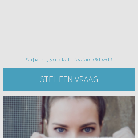
Een jaar lang geen advertenties zien op Refoweb?
STEL EEN VRAAG