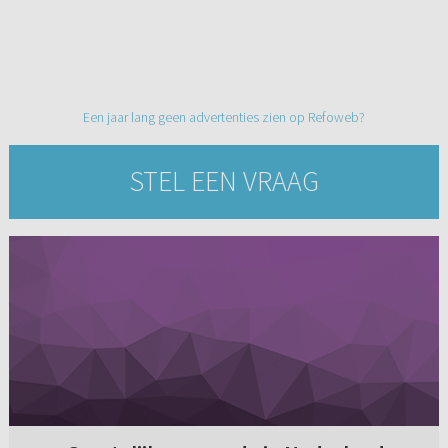
Een jaar lang geen advertenties zien op Refoweb?
STEL EEN VRAAG