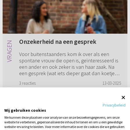
Onzekerheid na een gesprek
Voor buitenstaanders kom ik over als een
spontane vrouw die open is, geïnteresseerd is
een ander en ook zeker is van haar zaak. Na
een gesprek (wat iets dieper gaat dan koetjes
en kalfjes, dus niet ee...
3 reacties
13-03-2025
Privacybeleid
Wij gebruiken cookies
1
2
3
4
5
...
30
We kunnen deze plaatsen voor analyse van onze bezoekersgegevens, om onze
website te verbeteren, gepersonaliseerde inhoud te tonen en om u een geweldige
website-ervaring te bieden. Voor meer informatie over de cookies die we gebruiken