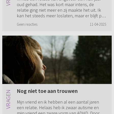
oud gehad. Het was kort maar intens, de
relatie ging niet meer en zij maakte het uit. Ik
kan het steeds meer loslaten, maar er blijft pijn
achter. Pijn da...
Geen reacties
11-04-2025
Nog niet toe aan trouwen
Mijn vriend en ik hebben al een aantal jaren
een relatie. Helaas heb ik zwaar autisme en
mijn vriend een zware vorm van ADHD. Door