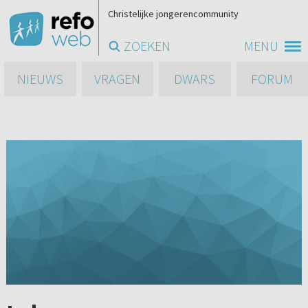
Christelijke jongerencommunity
ZOEKEN
MENU
NIEUWS
VRAGEN
DWARS
FORUM