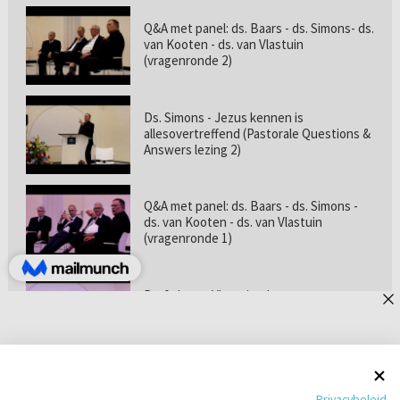
Q&A met panel: ds. Baars - ds. Simons- ds.
van Kooten - ds. van Vlastuin
(vragenronde 2)
Ds. Simons - Jezus kennen is
allesovertreffend (Pastorale Questions &
Answers lezing 2)
Q&A met panel: ds. Baars - ds. Simons -
ds. van Kooten - ds. van Vlastuin
(vragenronde 1)
Prof. dr. van Vlastuin - Is
geloofszekerheid de norm? (Pastorale
Questions & Answers lezing 1)
Pastorie online - met ds. Tramper over
Privacybeleid