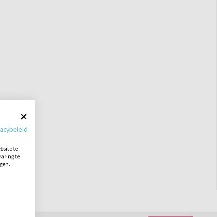
vacybeleid
site te
aring te
ngen.