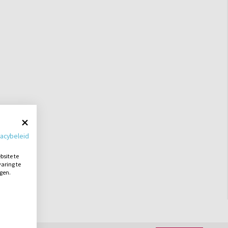
vacybeleid
site te
aring te
ngen.