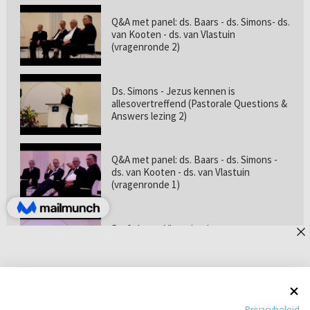
Q&A met panel: ds. Baars - ds. Simons- ds.
van Kooten - ds. van Vlastuin
(vragenronde 2)
Ds. Simons - Jezus kennen is
allesovertreffend (Pastorale Questions &
Answers lezing 2)
Q&A met panel: ds. Baars - ds. Simons -
ds. van Kooten - ds. van Vlastuin
(vragenronde 1)
Prof. dr. van Vlastuin - Is
geloofszekerheid de norm? (Pastorale
Questions & Answers lezing 1)
Pastorie online - met ds. Tramper over
Privacybeleid