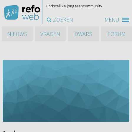
Christelijke jongerencommunity
ZOEKEN
MENU
NIEUWS
VRAGEN
DWARS
FORUM