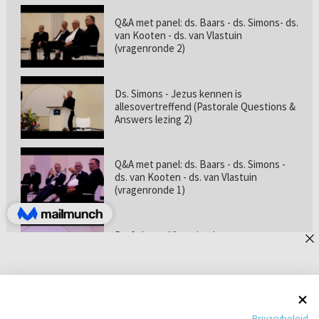
Q&A met panel: ds. Baars - ds. Simons- ds.
van Kooten - ds. van Vlastuin
(vragenronde 2)
Ds. Simons - Jezus kennen is
allesovertreffend (Pastorale Questions &
Answers lezing 2)
Q&A met panel: ds. Baars - ds. Simons -
ds. van Kooten - ds. van Vlastuin
(vragenronde 1)
Prof. dr. van Vlastuin - Is
geloofszekerheid de norm? (Pastorale
Questions & Answers lezing 1)
Pastorie online - met ds. Tramper over
Privacybeleid