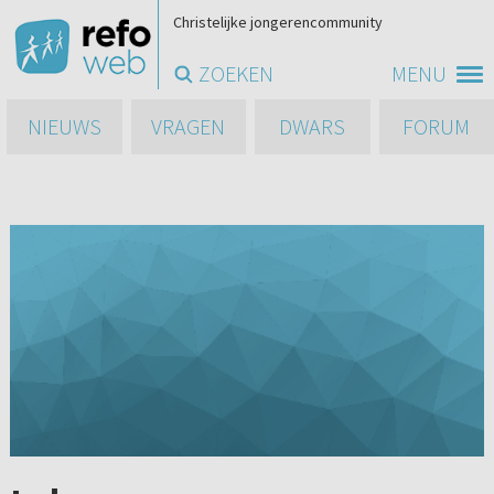
Christelijke jongerencommunity
ZOEKEN
MENU
NIEUWS
VRAGEN
DWARS
FORUM