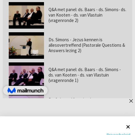
Q&A met panel: ds. Baars - ds. Simons- ds.
van Kooten - ds. van Vlastuin
(vragenronde 2)
Ds. Simons - Jezus kennen is
allesovertreffend (Pastorale Questions &
Answers lezing 2)
Q&A met panel: ds. Baars - ds. Simons -
ds. van Kooten - ds. van Vlastuin
(vragenronde 1)
Prof. dr. van Vlastuin - Is
geloofszekerheid de norm? (Pastorale
Questions & Answers lezing 1)
Pastorie online - met ds. Tramper over
Privacybeleid