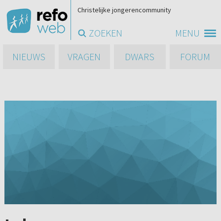
Christelijke jongerencommunity
ZOEKEN
MENU
NIEUWS
VRAGEN
DWARS
FORUM