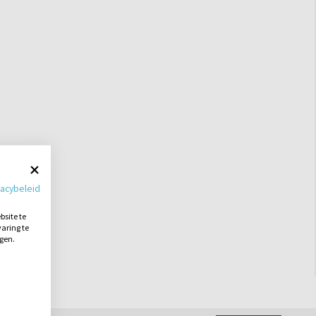
vacybeleid
site te
aring te
ngen.