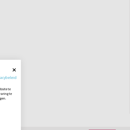
vacybeleid
site te
aring te
ngen.