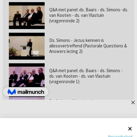
Q&A met panel: ds. Baars - ds. Simons- ds.
van Kooten - ds. van Vlastuin
(vragenronde 2)
Ds. Simons - Jezus kennen is
allesovertreffend (Pastorale Questions &
Answers lezing 2)
Q&A met panel: ds. Baars - ds. Simons -
ds. van Kooten - ds. van Vlastuin
(vragenronde 1)
Prof. dr. van Vlastuin - Is
geloofszekerheid de norm? (Pastorale
Questions & Answers lezing 1)
Pastorie online - met ds. Tramper over
Privacybeleid