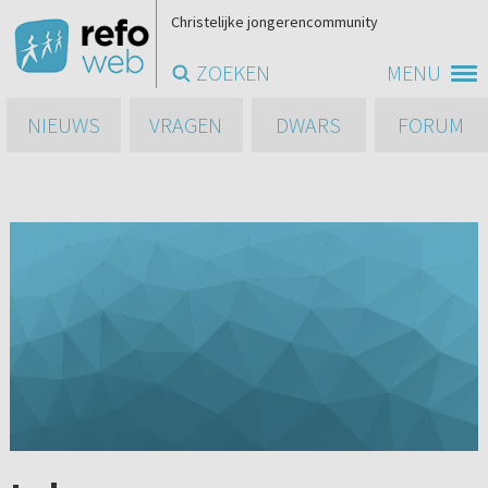
Christelijke jongerencommunity
ZOEKEN
MENU
NIEUWS
VRAGEN
DWARS
FORUM