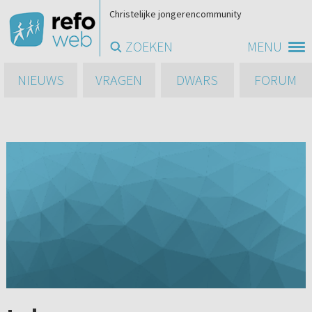
Christelijke jongerencommunity
ZOEKEN
MENU
NIEUWS
VRAGEN
DWARS
FORUM