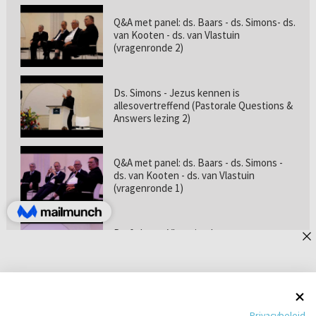
Q&A met panel: ds. Baars - ds. Simons- ds.
van Kooten - ds. van Vlastuin
(vragenronde 2)
Ds. Simons - Jezus kennen is
allesovertreffend (Pastorale Questions &
Answers lezing 2)
Q&A met panel: ds. Baars - ds. Simons -
ds. van Kooten - ds. van Vlastuin
(vragenronde 1)
Prof. dr. van Vlastuin - Is
geloofszekerheid de norm? (Pastorale
Questions & Answers lezing 1)
Pastorie online - met ds. Tramper over
Privacybeleid