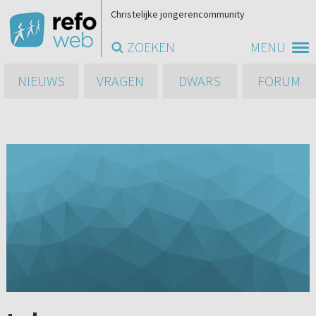
Christelijke jongerencommunity
ZOEKEN
MENU
NIEUWS
VRAGEN
DWARS
FORUM