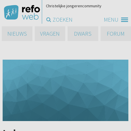
Christelijke jongerencommunity
ZOEKEN
MENU
NIEUWS
VRAGEN
DWARS
FORUM