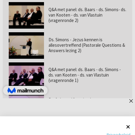
Q&A met panel: ds. Baars - ds. Simons- ds.
van Kooten - ds. van Vlastuin
(vragenronde 2)
Ds. Simons - Jezus kennen is
allesovertreffend (Pastorale Questions &
Answers lezing 2)
Q&A met panel: ds. Baars - ds. Simons -
ds. van Kooten - ds. van Vlastuin
(vragenronde 1)
Prof. dr. van Vlastuin - Is
geloofszekerheid de norm? (Pastorale
Questions & Answers lezing 1)
Pastorie online - met ds. Tramper over
Privacybeleid