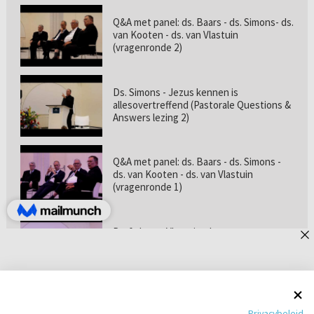
Q&A met panel: ds. Baars - ds. Simons- ds.
van Kooten - ds. van Vlastuin
(vragenronde 2)
Ds. Simons - Jezus kennen is
allesovertreffend (Pastorale Questions &
Answers lezing 2)
Q&A met panel: ds. Baars - ds. Simons -
ds. van Kooten - ds. van Vlastuin
(vragenronde 1)
Prof. dr. van Vlastuin - Is
geloofszekerheid de norm? (Pastorale
Questions & Answers lezing 1)
Pastorie online - met ds. Tramper over
Privacybeleid