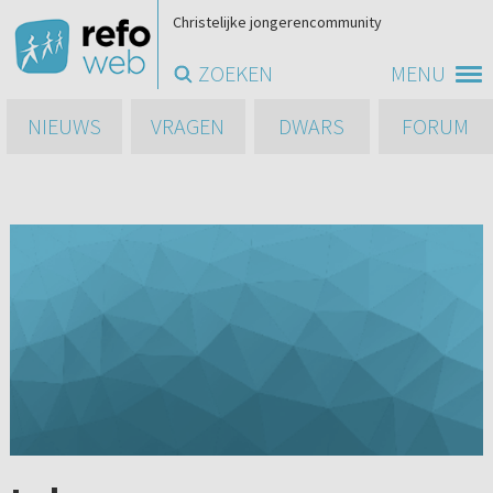
Christelijke jongerencommunity
ZOEKEN
MENU
NIEUWS
VRAGEN
DWARS
FORUM