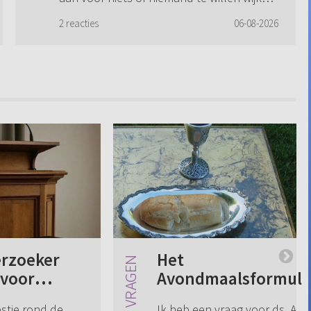
en wil onafhankelijk, zonder aanziens ...
2 reacties
06-08-2026
rzoeker
Het
 voor
Avondmaalsformuli
rstel ds.
- 3 belangrijke vrag
stie rond de
Ik heb een vraag voor ds. A. T.