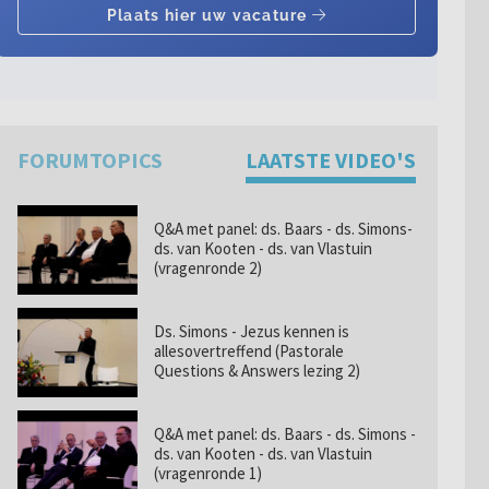
Heilig
it
middelbare leeftijd
uiterlijke tek
Avondma
loop ik al een aantal
de bediening 
t
jaar met grote
Heilig Avondm
023
Geen reacties
14-10-2022
Geen reacties
an
spanning rond het
wordt toch ge
jk
Heilig Avondmaal. Ik
het Heilig Av
kom zelf alles tekort,
bedoeld is als
FORUMTOPICS
LAATSTE VIDEO'S
maar heb de Heere
zegel voor de
oprecht lief. Hij zocht
gelovigen? Hoe
me op en verdraagt me
deze uiterli...
Q&A met panel: ds. Baars - ds. Simons-
voo...
ds. van Kooten - ds. van Vlastuin
(vragenronde 2)
Ds. Simons - Jezus kennen is
allesovertreffend (Pastorale
Questions & Answers lezing 2)
Q&A met panel: ds. Baars - ds. Simons -
ds. van Kooten - ds. van Vlastuin
(vragenronde 1)