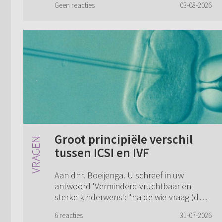
Geen reacties
03-08-2026
"ignorance is bliss" positie voor mezelf
opgehouden m.b...
Groot principiële verschil
tussen ICSI en IVF
Aan dhr. Boeijenga. U schreef in uw
antwoord 'Verminderd vruchtbaar en
sterke kinderwens': "na de wie-vraag (de
introductie van een derde persoon), raakt
6 reacties
31-07-2026
de discussie over ICSI de hoe-vraag: wie