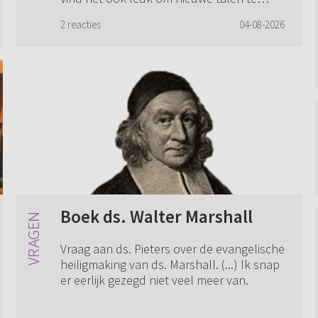
leren. Maar mag dat eigenlijk wel van
2 reacties
04-08-2026
God? Hij heeft niet voor niets de talen
verward toch? ...
Boek ds. Walter Marshall
Vraag aan ds. Pieters over de evangelische
heiligmaking van ds. Marshall. (...) Ik snap
er eerlijk gezegd niet veel meer van.