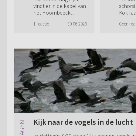
brengt vier
Kok:
vindt er in de kapel van
schorsi
predikanten
om d
het Hoornbeeck
Kok raa
samen
het 
College in Amersfoort
van het
1 reactie
30-06-2026
Geen rea
een pastorale
prediki
Questions & Answers-
genade
avond plaats. Tijdens
met bev
deze bijeenkomst
en beke
vormen vier
onderz
predikanten een panel,
Jong, di
met het ...
Kijk naar de vogels in de lucht
In Mattheüs 6:26 staat: “Kijk naar de vogels in