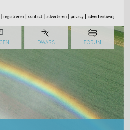
registreren
contact
adverteren
privacy
advertentievrij
GEN
DWARS
FORUM