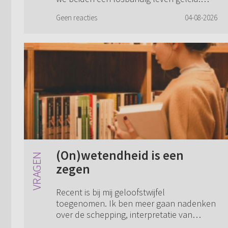
Hierover zijn we open naar elkaar geweest
Geen reacties
04-08-2026
voor ons trouwen. Mijn man had en hee...
(On)wetendheid is een
zegen
Recent is bij mij geloofstwijfel
toegenomen. Ik ben meer gaan nadenken
over de schepping, interpretatie van
Genesis, etcetera. Ik heb altijd een