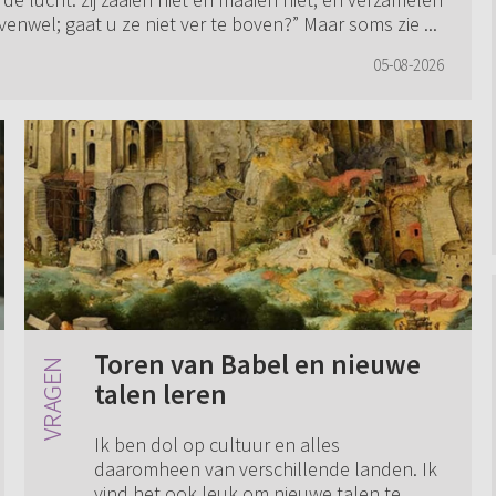
enwel; gaat u ze niet ver te boven?” Maar soms zie ...
05-08-2026
Toren van Babel en nieuwe
talen leren
Ik ben dol op cultuur en alles
daaromheen van verschillende landen. Ik
vind het ook leuk om nieuwe talen te