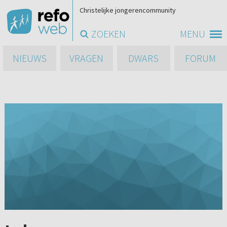
Christelijke jongerencommunity
ZOEKEN
MENU
NIEUWS
VRAGEN
DWARS
FORUM