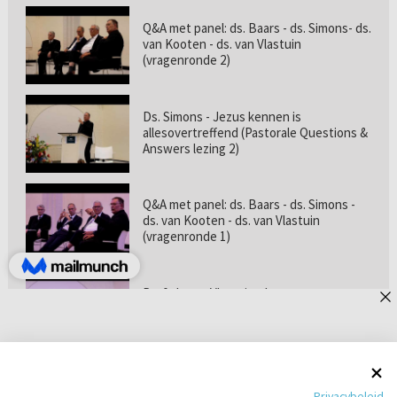
Q&A met panel: ds. Baars - ds. Simons- ds.
van Kooten - ds. van Vlastuin
(vragenronde 2)
Ds. Simons - Jezus kennen is
allesovertreffend (Pastorale Questions &
Answers lezing 2)
Q&A met panel: ds. Baars - ds. Simons -
ds. van Kooten - ds. van Vlastuin
(vragenronde 1)
Prof. dr. van Vlastuin - Is
geloofszekerheid de norm? (Pastorale
Questions & Answers lezing 1)
Pastorie online - met ds. Tramper over
Privacybeleid